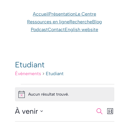
Accueil
Présentation
Le Centre
Ressources en ligne
Recherche
Blog
Podcast
Contact
English website
Etudiant
Évènements
Etudiant
Évènements
Aucun résultat trouvé.
Notice
À venir
Recherc
Navig
Recherche
Liste
de
Sélectionnez
et
une