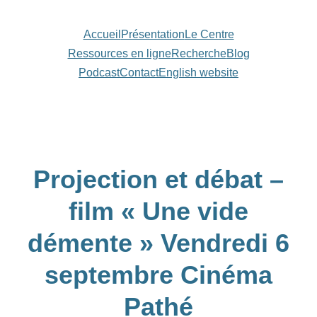
Aller
au
Accueil
Présentation
Le Centre
contenu
Ressources en ligne
Recherche
Blog
Podcast
Contact
English website
Projection et débat –
film « Une vide
démente » Vendredi 6
septembre Cinéma
Pathé