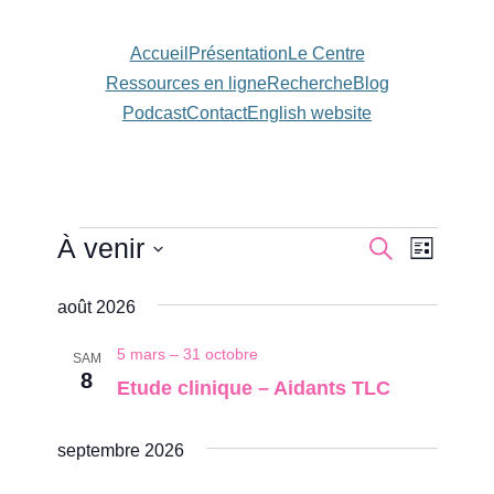
Accueil
Présentation
Le Centre
Ressources en ligne
Recherche
Blog
Podcast
Contact
English website
Évènements
À venir
Naviga
Recherc
Recherche
Liste
de
Sélectionnez
et
août 2026
une
vues
navigatio
date.
Évène
5 mars
–
31 octobre
SAM
de
8
Etude clinique – Aidants TLC
vues
Évèneme
septembre 2026