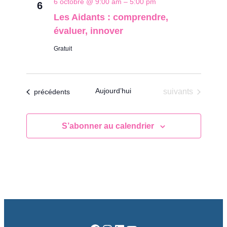
6 octobre @ 9:00 am
–
5:00 pm
6
Les Aidants : comprendre,
évaluer, innover
Gratuit
Aujourd’hui
Évènements
Évènements
suivants
précédents
S’abonner au calendrier