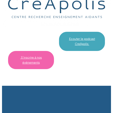
Ecouter le podcast
CreApolis ​
​ S’inscrire à nos
événements​