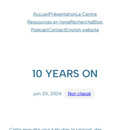
Aller
au
Accueil
Présentation
Le Centre
contenu
Ressources en ligne
Recherche
Blog
Podcast
Contact
English website
10 YEARS ON
juin 20, 2026
Non classé
Cette enquête vise à étudier le rapport des