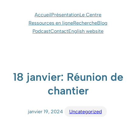
Aller
au
Accueil
Présentation
Le Centre
contenu
Ressources en ligne
Recherche
Blog
Podcast
Contact
English website
18 janvier: Réunion de
chantier
janvier 19, 2024
Uncategorized