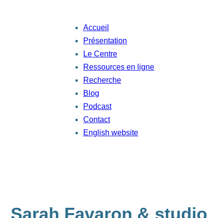
Aller
au
Accueil
contenu
Présentation
Le Centre
Ressources en ligne
Recherche
Blog
Podcast
Contact
English website
Sarah Favaron & studio