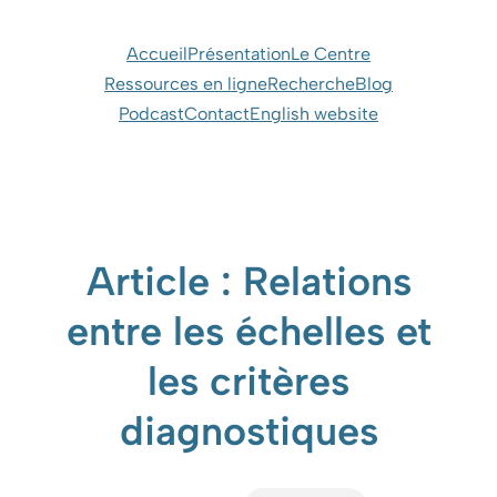
Aller
au
Accueil
Présentation
Le Centre
contenu
Ressources en ligne
Recherche
Blog
Podcast
Contact
English website
Article : Relations
entre les échelles et
les critères
diagnostiques