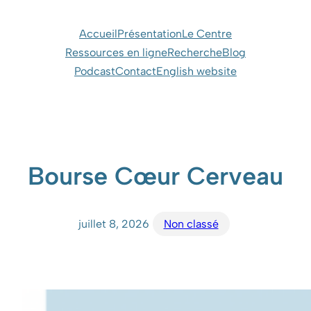
Aller
au
Accueil
Présentation
Le Centre
contenu
Ressources en ligne
Recherche
Blog
Podcast
Contact
English website
Bourse Cœur Cerveau
juillet 8, 2026
Non classé