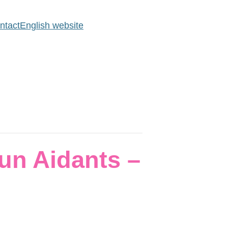
ntact
English website
mun Aidants –