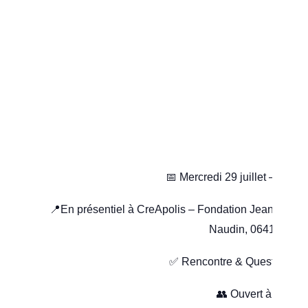
📅​ Mercredi 29 juillet – 14h0
📍​En présentiel à CreApolis –
Fondation Jean Louis N
Naudin, 06410 Biot
✅​ Rencontre & Question/R
👥​ Ouvert à tous