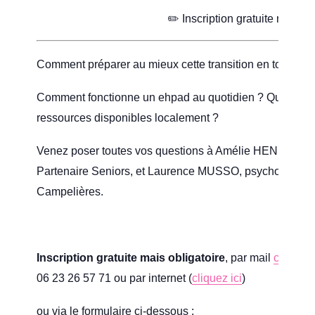
✏️ Inscription gratuite mais ob
Comment préparer au mieux cette transition en toute séré
Comment fonctionne un ehpad au quotidien ? Quelles sont
ressources disponibles localement ?
Venez poser toutes vos questions à
Amélie HENRY,
coo
Partenaire Seniors, et
Laurence MUSSO, psychologue à
Campelières.
Inscription gratuite mais obligatoire
, par mail
contact@
06 23 26 57 71 ou par internet (
cliquez ici
)
ou via le formulaire ci-dessous :