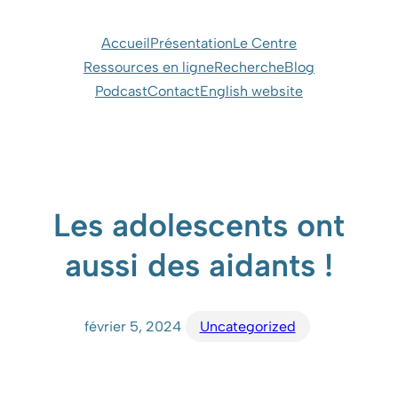
Aller
au
Accueil
Présentation
Le Centre
contenu
Ressources en ligne
Recherche
Blog
Podcast
Contact
English website
Les adolescents ont
aussi des aidants !
février 5, 2024
Uncategorized