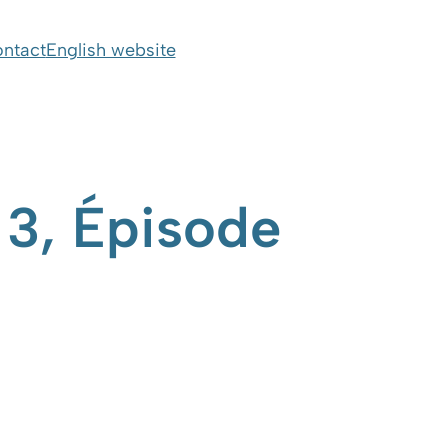
ntact
English website
, Épisode