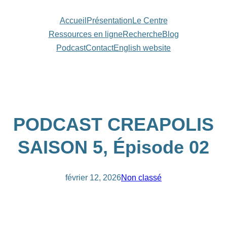
Aller
Accueil
Présentation
Le Centre
au
Ressources en ligne
Recherche
Blog
contenu
Podcast
Contact
English website
PODCAST CREAPOLIS
SAISON 5, Épisode 02
février 12, 2026
Non classé