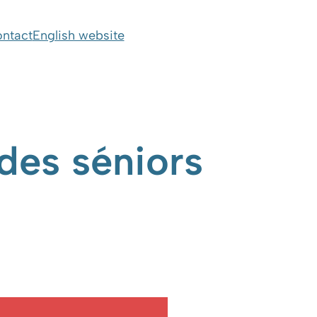
ntact
English website
des séniors